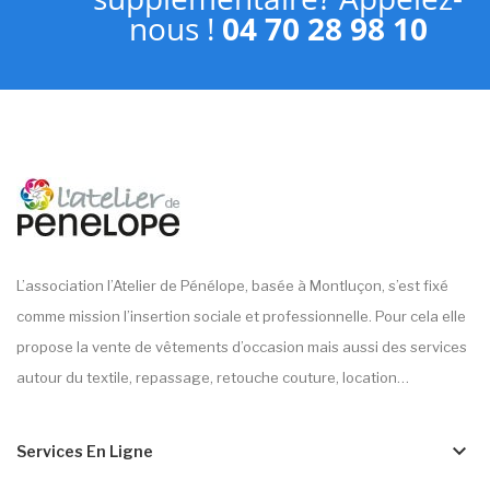
nous !
04 70 28 98 10
L’association l’Atelier de Pénélope, basée à Montluçon, s’est fixé
comme mission l’insertion sociale et professionnelle. Pour cela elle
propose la vente de vêtements d’occasion mais aussi des services
autour du textile, repassage, retouche couture, location…
keyboard_arrow_down
Services En Ligne