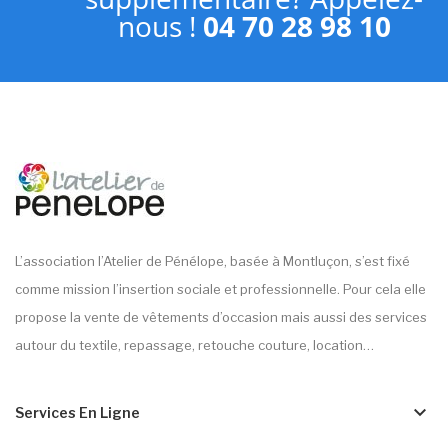
nous !
04 70 28 98 10
L’association l’Atelier de Pénélope, basée à Montluçon, s’est fixé
comme mission l’insertion sociale et professionnelle. Pour cela elle
propose la vente de vêtements d’occasion mais aussi des services
autour du textile, repassage, retouche couture, location…
keyboard_arrow_down
Services En Ligne