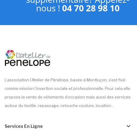
nous !
04 70 28 98 10
L’association l’Atelier de Pénélope, basée à Montluçon, s’est fixé
comme mission l’insertion sociale et professionnelle. Pour cela elle
propose la vente de vêtements d’occasion mais aussi des services
autour du textile, repassage, retouche couture, location…
keyboard_arrow_down
Services En Ligne