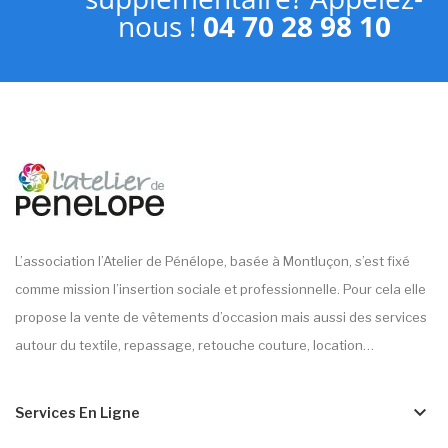
nous !
04 70 28 98 10
L’association l’Atelier de Pénélope, basée à Montluçon, s’est fixé
comme mission l’insertion sociale et professionnelle. Pour cela elle
propose la vente de vêtements d’occasion mais aussi des services
autour du textile, repassage, retouche couture, location…
keyboard_arrow_down
Services En Ligne