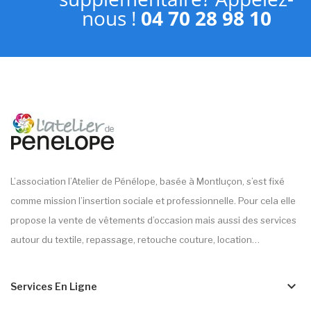
nous !
04 70 28 98 10
L’association l’Atelier de Pénélope, basée à Montluçon, s’est fixé
comme mission l’insertion sociale et professionnelle. Pour cela elle
propose la vente de vêtements d’occasion mais aussi des services
autour du textile, repassage, retouche couture, location…
keyboard_arrow_down
Services En Ligne